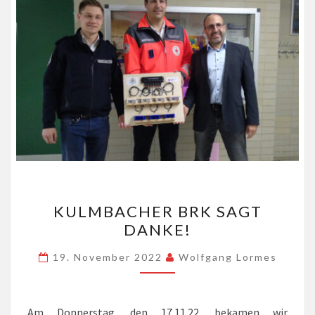
KULMBACHER
KULMBACHER BRK SAGT
BRK
DANKE!
SAGT
DANKE!
19. November 2022
Wolfgang Lormes
Am Donnerstag, den 17.11.22, bekamen wir