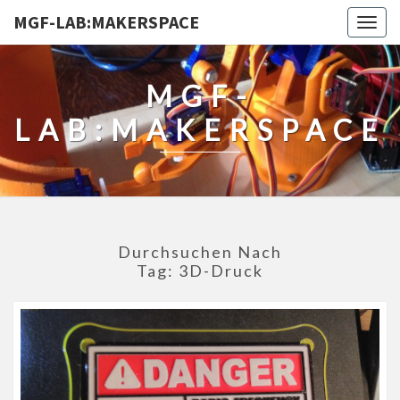
MGF-LAB:MAKERSPACE
Togg
navig
MGF-
LAB:MAKERSPACE
Durchsuchen Nach
Tag:
3D-Druck