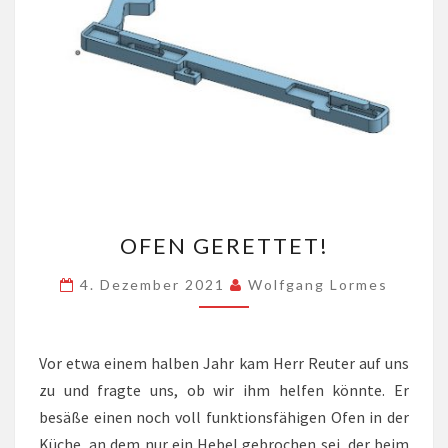
OFEN
OFEN GERETTET!
GERETTET!
4. Dezember 2021
Wolfgang Lormes
Vor etwa einem halben Jahr kam Herr Reuter auf uns
zu und fragte uns, ob wir ihm helfen könnte. Er
besäße einen noch voll funktionsfähigen Ofen in der
Küche, an dem nur ein Hebel gebrochen sei, der beim